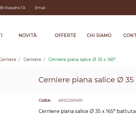
,18 Massafra TA
Email
I
NOVITÀ
OFFERTE
CHI SIAMO
CONT
Cerniere
Cerniere
Cerniere piana salice Ø 35 x 165°
Cerniere piana salice Ø 35 
Codice:
ARSC2AFA99
Cerniere piana salice Ø 35 x 165° battu