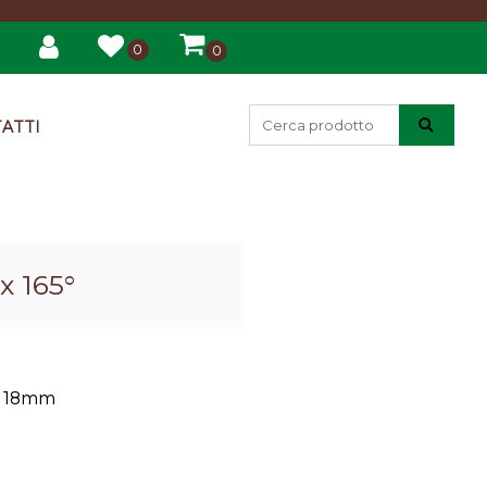
0
0
ATTI
x 165°
ta 18mm