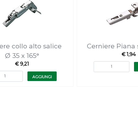
ere collo alto salice
Cerniere Piana 
€ 1,94
Ø 35 x 165°
€ 9,21
Quantità
Quantità
AGGIUNGI