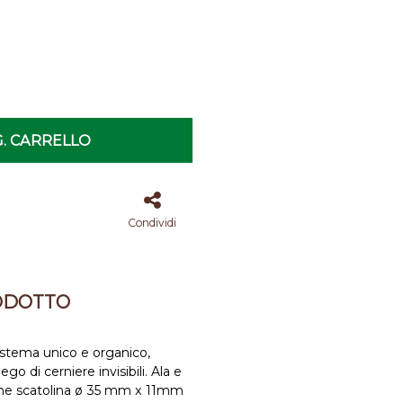
. CARRELLO
Condividi
ODOTTO
istema unico e organico,
o di cerniere invisibili. Ala e
ione scatolina ø 35 mm x 11mm