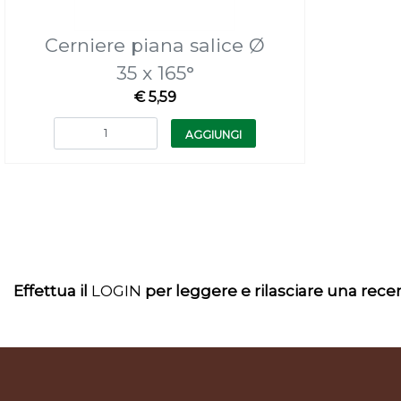
Cerniere piana salice Ø
35 x 165°
€ 5,59
Quantità
AGGIUNGI
Effettua il
LOGIN
per leggere e rilasciare una rec