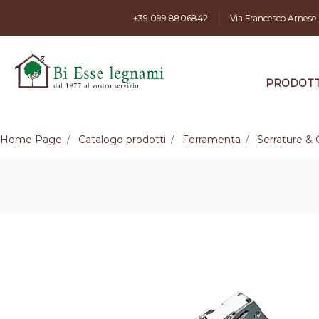
+39 099 8806842
Via Francesco Arnese
PRODOTT
Home Page
Catalogo prodotti
Ferramenta
Serrature & 