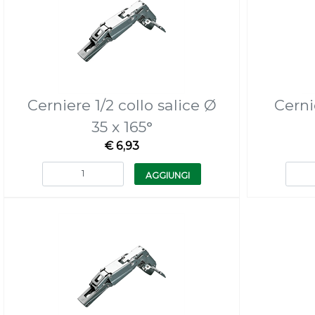
Cerniere 1/2 collo salice Ø
Cerni
35 x 165°
€ 6,93
Quantità
AGGIUNGI