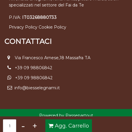
specializzati nel settore del Fai da Te
P.IVA:
IT03268880733
Privacy Policy
Cookie Policy
CONTATTACI
Via Francesco Arnese,18 Massafra TA
+39 09 98806842
+39 09 98806842
info@biesselegnami.it
Powered by
Passepartout
Quantità
Agg. Carrello