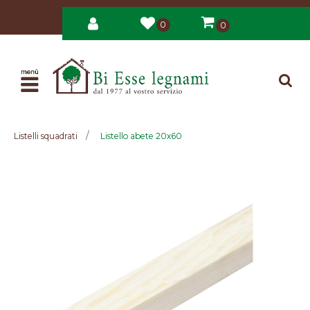
0
0
Open
Listelli squadrati
Listello abete 20x60