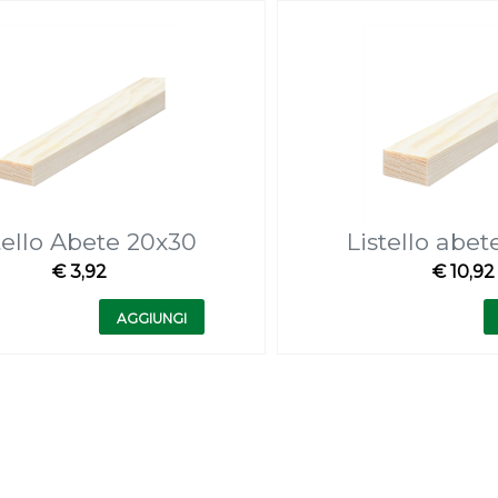
tello Abete 20x30
Listello abe
€ 3,92
€ 10,92
Quantità
Quantità
AGGIUNGI