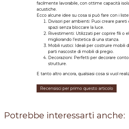
facilmente lavorabile, con ottime capacità isol
acustiche.
Ecco alcune idee su cosa si può fare con i listel
Divisori per ambienti: Puoi creare pareti
spazi senza bloccare la luce.
Rivestimenti: Utilizzati per coprire fili o 
migliorando l’estetica di una stanza.
Mobili rustici: Ideali per costruire mobili 
parti nascoste di mobili di pregio.
Decorazioni: Perfetti per decorare contorn
strutture.
E tanto altro ancora, qualsiasi cosa si vuol realiz
Recensisci per primo questo articolo
Potrebbe interessarti anche: