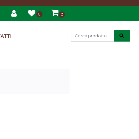
0
0
ATTI