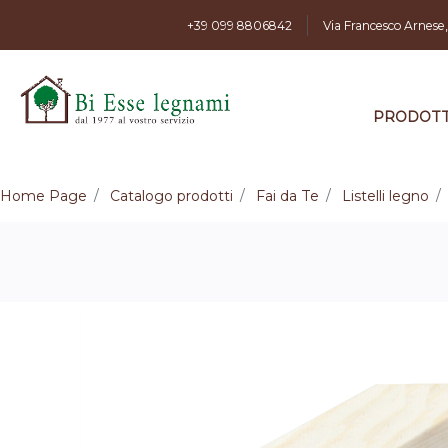
+39 099 8806842
Via Francesco Arnese
PRODOTT
Home Page
Catalogo prodotti
Fai da Te
Listelli legno