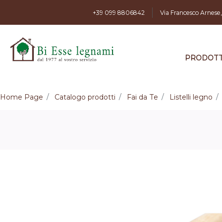
+39 099 8806842
Via Francesco Arnese
PRODOTT
Home Page
Catalogo prodotti
Fai da Te
Listelli legno