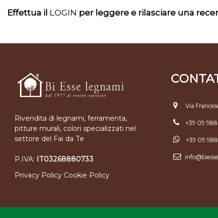
Effettua il
LOGIN
per leggere e rilasciare una rec
CONTAT
Via Frances
Rivendita di legnami, ferramenta,
+39 09 98
pitture murali, colori specializzati nel
settore del Fai da Te
+39 09 98
info@biess
P.IVA:
IT03268880733
Privacy Policy
Cookie Policy