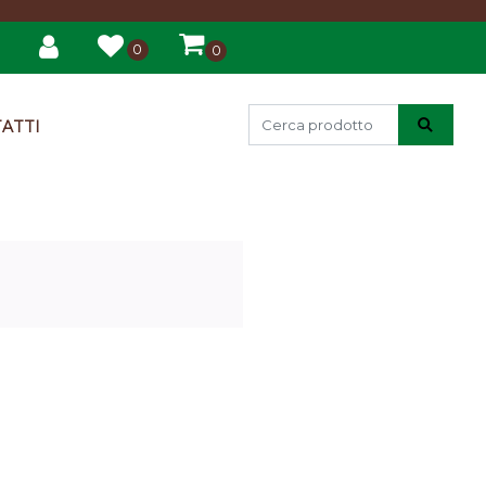
0
0
ATTI