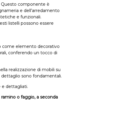
no. Questo componente è
legnameria e dell’arredamento
stetiche e funzionali.
sti listelli possono essere
ato come elemento decorativo
rali, conferendo un tocco di
ella realizzazione di mobili su
el dettaglio sono fondamentali.
 e dettagliati.
in ramino o faggio, a seconda