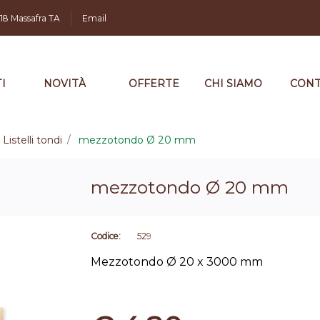
,18 Massafra TA
Email
I
NOVITÀ
OFFERTE
CHI SIAMO
CONT
Listelli tondi
mezzotondo Ø 20 mm
mezzotondo Ø 20 mm
Codice:
529
Mezzotondo Ø 20 x 3000 mm