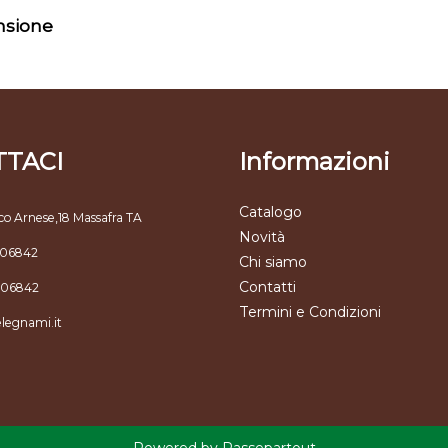
ensione
TACI
Informazioni
Catalogo
co Arnese,18 Massafra TA
Novità
806842
Chi siamo
Contatti
806842
Termini e Condizioni
elegnami.it