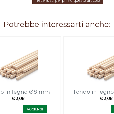
Recensisci per primo questo articolo
Potrebbe interessarti anche:
o in legno Ø8 mm
Tondo in legn
€ 3,08
€ 3,08
Quantità
Quantità
AGGIUNGI