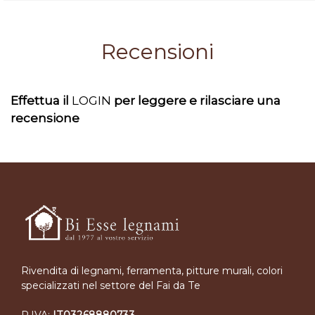
Recensioni
Effettua il
LOGIN
per leggere e rilasciare una
recensione
Rivendita di legnami, ferramenta, pitture murali, colori
specializzati nel settore del Fai da Te
P.IVA:
IT03268880733