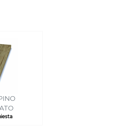
PINO
ATO
hiesta