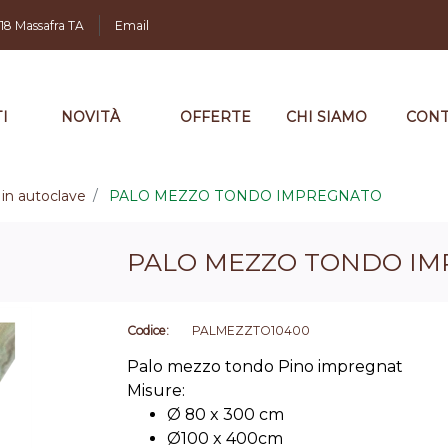
,18 Massafra TA
Email
I
NOVITÀ
OFFERTE
CHI SIAMO
CONT
in autoclave
PALO MEZZO TONDO IMPREGNATO
PALO MEZZO TONDO I
Codice:
PALMEZZTO10400
Palo mezzo tondo Pino impregnat
Misure:
Ø 80 x 300 cm
Ø100 x 400cm