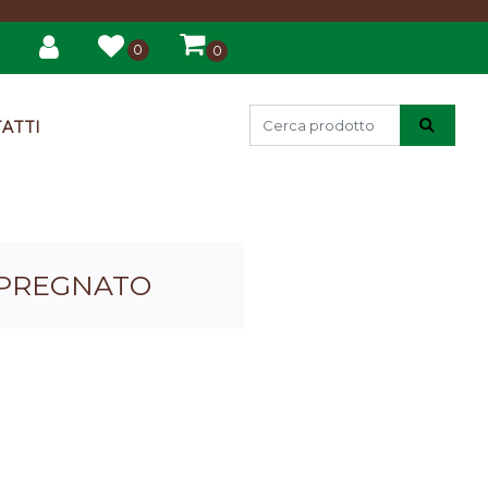
0
0
ATTI
MPREGNATO