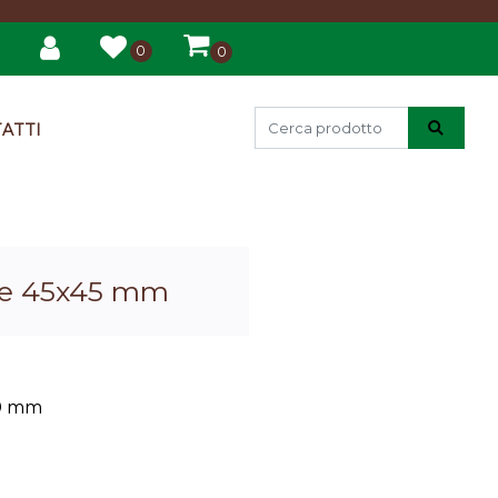
0
0
ATTI
ete 45x45 mm
00 mm