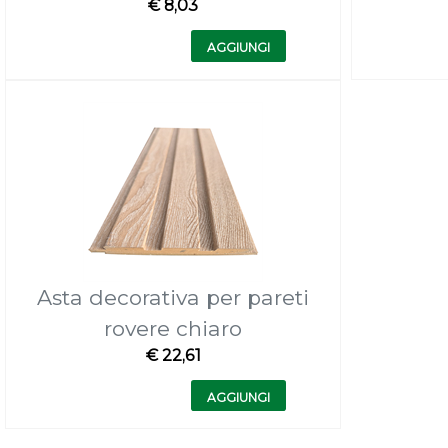
€ 8,03
Quantità
AGGIUNGI
Asta decorativa per pareti
rovere chiaro
€ 22,61
Quantità
AGGIUNGI