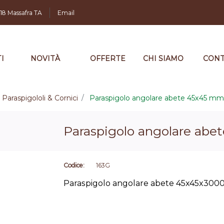
,18 Massafra TA
Email
I
NOVITÀ
OFFERTE
CHI SIAMO
CONT
Paraspigololi & Cornici
Paraspigolo angolare abete 45x45 mm
Paraspigolo angolare ab
Codice:
163G
Paraspigolo angolare abete 45x45x30