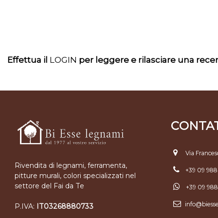
Effettua il
LOGIN
per leggere e rilasciare una rec
CONTAT
Via Frances
Rivendita di legnami, ferramenta,
+39 09 98
pitture murali, colori specializzati nel
settore del Fai da Te
+39 09 98
info@biess
P.IVA:
IT03268880733