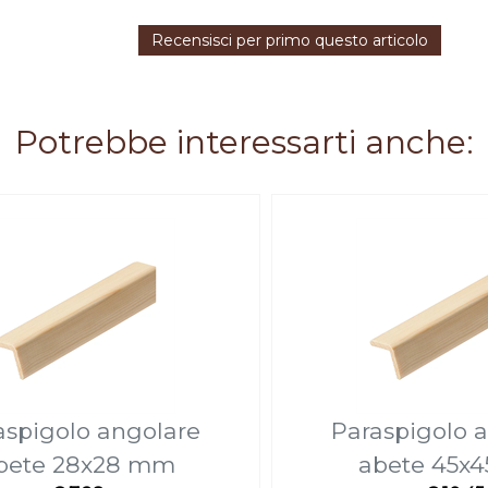
Recensisci per primo questo articolo
Potrebbe interessarti anche:
aspigolo angolare
Paraspigolo 
bete 28x28 mm
abete 45x