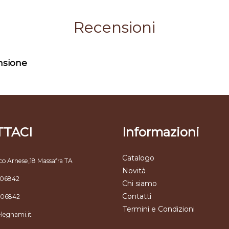
Recensioni
ensione
TACI
Informazioni
Catalogo
co Arnese,18 Massafra TA
Novità
806842
Chi siamo
Contatti
806842
Termini e Condizioni
elegnami.it