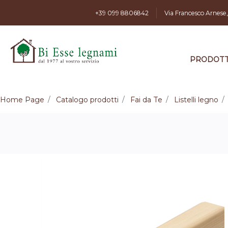
+39 099 8806842
Via Francesco Arnese
PRODOTT
Home Page
Catalogo prodotti
Fai da Te
Listelli legno