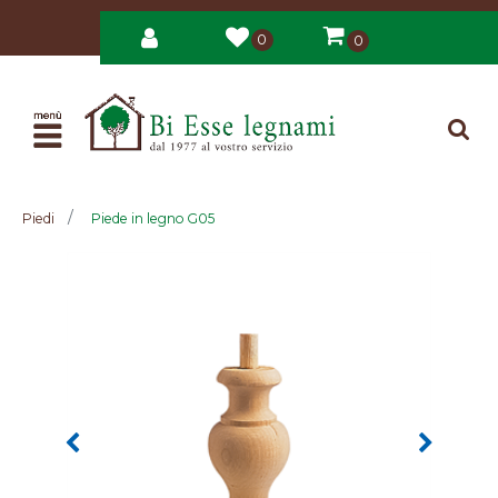
0
0
Open
Piedi
Piede in legno G05