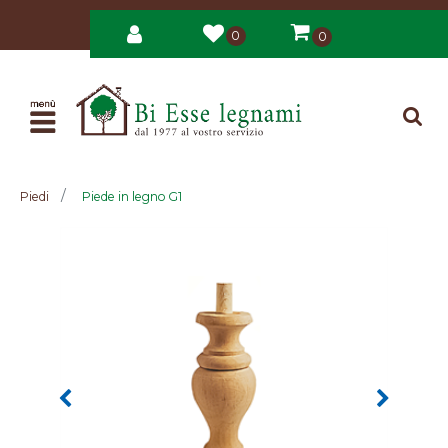
0
0
Open
Piedi
Piede in legno G1