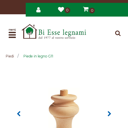
0
0
Open
Piedi
Piede in legno G11