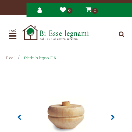
0
0
Open
Piedi
Piede in legno G16