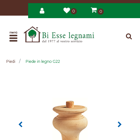
0
0
Open
Piedi
Piede in legno G22