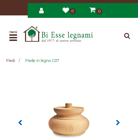
0
0
Open
Piedi
Piede in legno G37