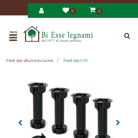
0
0
Open
Piedi abs-alluminio cucine
Piedi abs h.10