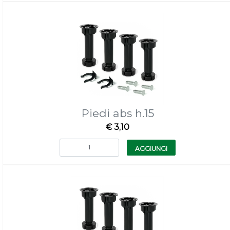
Piedi abs h.15
€ 3,10
Quantità
AGGIUNGI