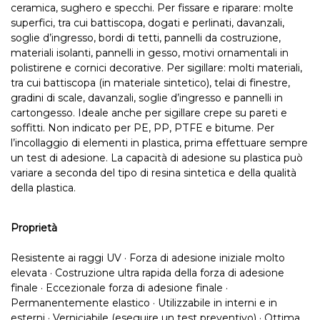
ceramica, sughero e specchi. Per fissare e riparare: molte
superfici, tra cui battiscopa, dogati e perlinati, davanzali,
soglie d’ingresso, bordi di tetti, pannelli da costruzione,
materiali isolanti, pannelli in gesso, motivi ornamentali in
polistirene e cornici decorative. Per sigillare: molti materiali,
tra cui battiscopa (in materiale sintetico), telai di finestre,
gradini di scale, davanzali, soglie d’ingresso e pannelli in
cartongesso. Ideale anche per sigillare crepe su pareti e
soffitti. Non indicato per PE, PP, PTFE e bitume. Per
l’incollaggio di elementi in plastica, prima effettuare sempre
un test di adesione. La capacità di adesione su plastica può
variare a seconda del tipo di resina sintetica e della qualità
della plastica.
Proprietà
Resistente ai raggi UV · Forza di adesione iniziale molto
elevata · Costruzione ultra rapida della forza di adesione
finale · Eccezionale forza di adesione finale ·
Permanentemente elastico · Utilizzabile in interni e in
esterni · Verniciabile (eseguire un test preventivo) · Ottima