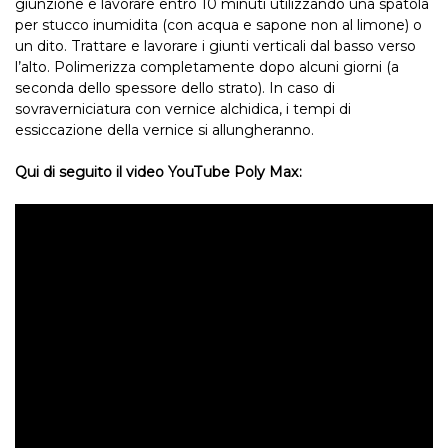
giunzione e lavorare entro 10 minuti utilizzando una spatola
per stucco inumidita (con acqua e sapone non al limone) o
un dito. Trattare e lavorare i giunti verticali dal basso verso
l’alto. Polimerizza completamente dopo alcuni giorni (a
seconda dello spessore dello strato). In caso di
sovraverniciatura con vernice alchidica, i tempi di
essiccazione della vernice si allungheranno.
Qui di seguito il video YouTube Poly Max: