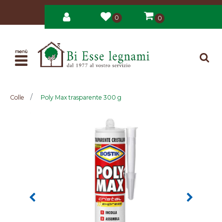
0
0
Open
Colle
Poly Max trasparente 300 g