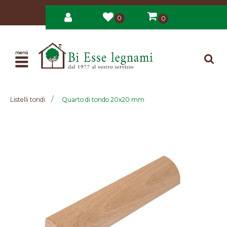
0
0
Open
Listelli tondi
Quarto di tondo 20x20 mm