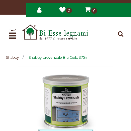
0
0
Open
Shabby
Shabby provenzale Blu Cielo 375ml