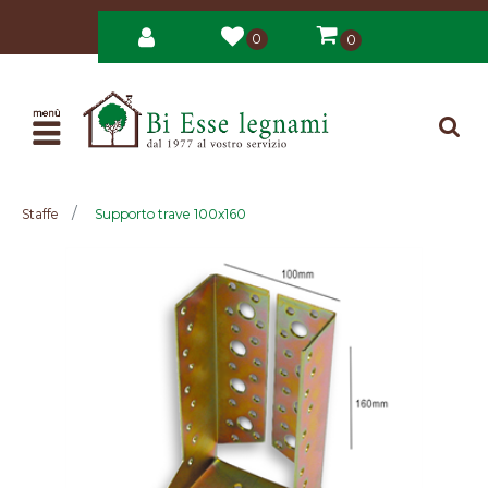
0
0
Open
Staffe
Supporto trave 100x160