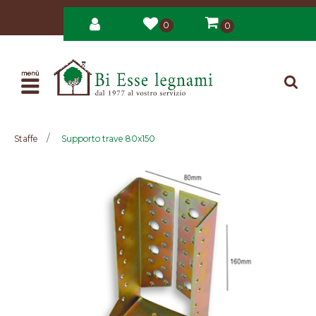
0
0
Open
Staffe
Supporto trave 80x150