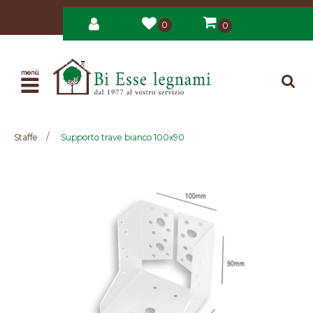
0
0
Open
Staffe
Supporto trave bianco 100x90