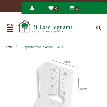
0
0
Open
Staffe
Supporto trave bianco 80x120