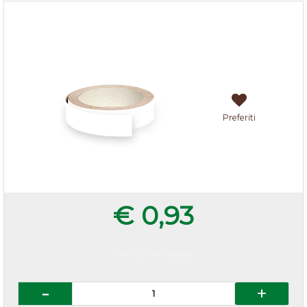
Bordo laminato c/colla per Top Bianco h.45mm
Preferiti
€ 0,93
Prezzo IVA esclusa
Quantità