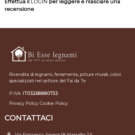
Effettua il
LOGIN
per leggere e rilasciare una
recensione
Rivendita di legnami, ferramenta, pitture murali, colori
specializzati nel settore del Fai da Te
P.IVA:
IT03268880733
Privacy Policy
Cookie Policy
CONTATTACI
Via Francesco Arnese,18 Massafra TA