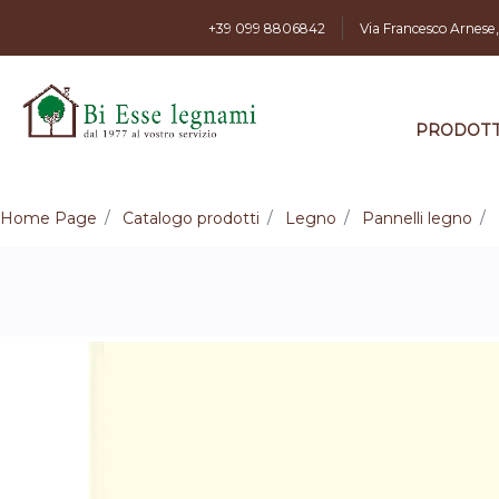
+39 099 8806842
Via Francesco Arnese
PRODOTT
Home Page
Catalogo prodotti
Legno
Pannelli legno