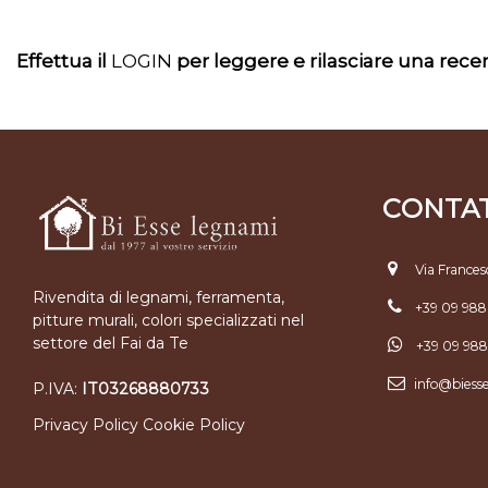
Effettua il
LOGIN
per leggere e rilasciare una rec
CONTAT
Via Frances
Rivendita di legnami, ferramenta,
+39 09 98
pitture murali, colori specializzati nel
settore del Fai da Te
+39 09 98
info@biess
P.IVA:
IT03268880733
Privacy Policy
Cookie Policy