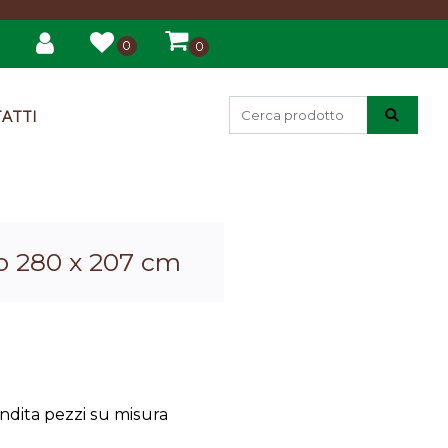
0
0
ATTI
io 280 x 207 cm
endita pezzi su misura