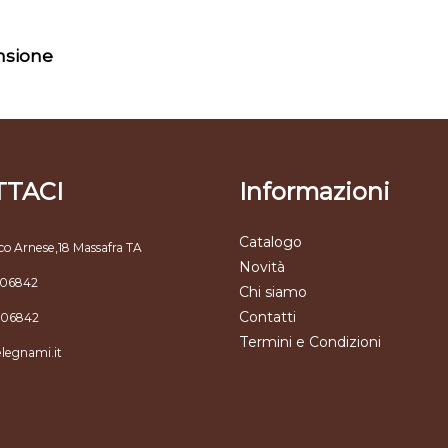
ensione
TACI
Informazioni
Catalogo
co Arnese,18 Massafra TA
Novità
806842
Chi siamo
Contatti
806842
Termini e Condizioni
elegnami.it