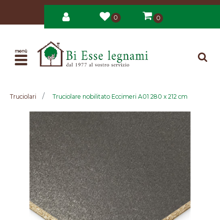
0
0
Open
Truciolari
Truciolare nobilitato Eccimeri A01 280 x 212 cm