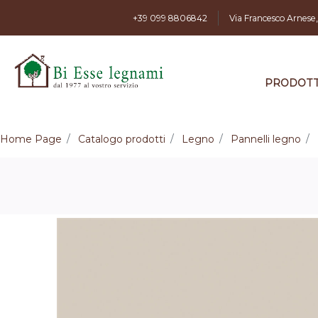
+39 099 8806842
Via Francesco Arnese
PRODOTT
Home Page
Catalogo prodotti
Legno
Pannelli legno