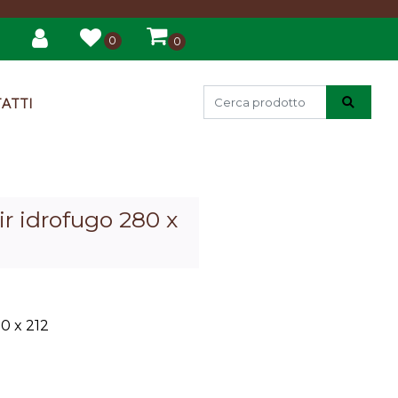
0
0
ATTI
ir idrofugo 280 x
0 x 212