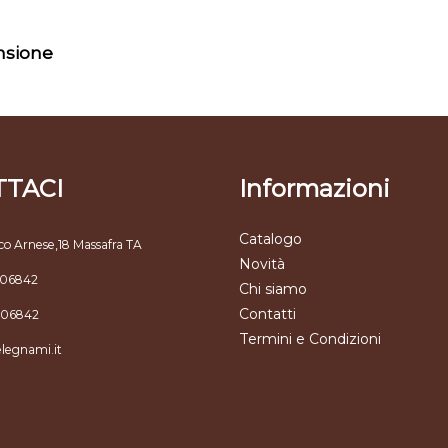
ensione
TACI
Informazioni
Catalogo
co Arnese,18 Massafra TA
Novità
806842
Chi siamo
Contatti
806842
Termini e Condizioni
elegnami.it