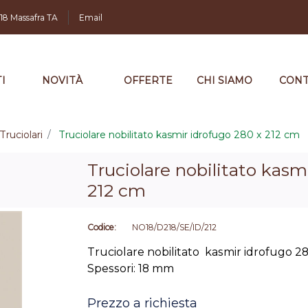
,18 Massafra TA
Email
I
NOVITÀ
OFFERTE
CHI SIAMO
CONT
Truciolari
Truciolare nobilitato kasmir idrofugo 280 x 212 cm
Truciolare nobilitato kasm
212 cm
Codice:
NO18/D218/SE/ID/212
Truciolare nobilitato kasmir idrofugo 28
Spessori: 18 mm
Prezzo a richiesta