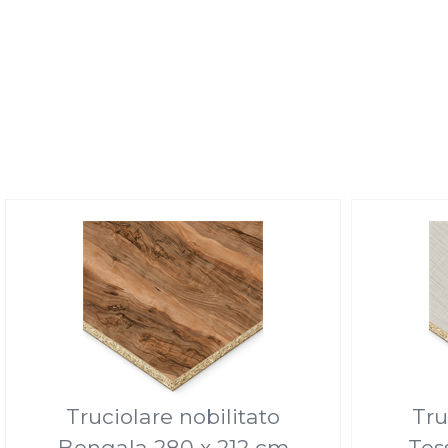
Truciolare nobilitato
Tru
Bengala 280 x 212 cm
Tes