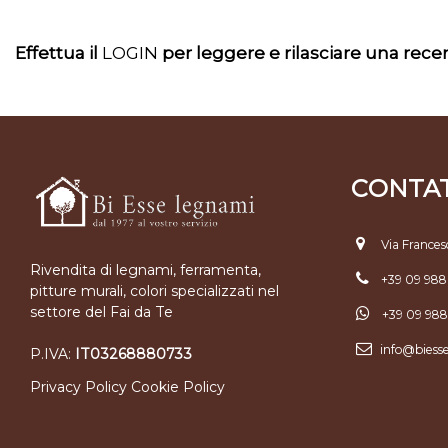
Effettua il
LOGIN
per leggere e rilasciare una rec
CONTAT
Via Frances
Rivendita di legnami, ferramenta,
+39 09 98
pitture murali, colori specializzati nel
settore del Fai da Te
+39 09 98
info@biess
P.IVA:
IT03268880733
Privacy Policy
Cookie Policy