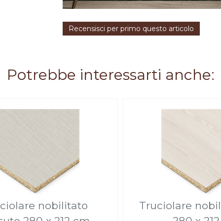
Recensisci per primo questo articolo
Potrebbe interessarti anche:
ciolare nobilitato
Truciolare nobil
suto 280 x 212 cm
280 x 21