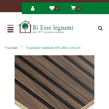
0
0
Open
Truciolari
Truciolare nobilitato R74 280 x 210 cm