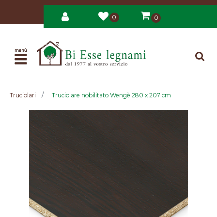
0
0
Open
Truciolari
Truciolare nobilitato Wengè 280 x 207 cm