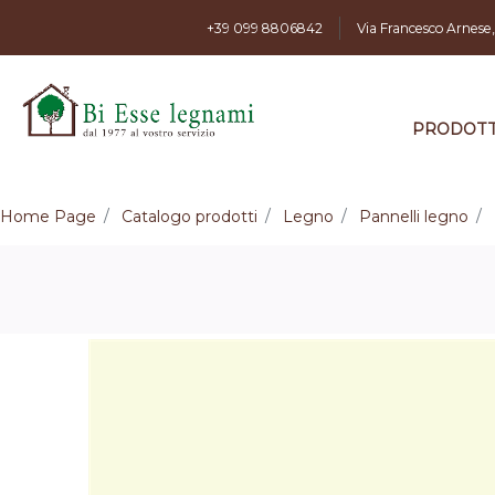
+39 099 8806842
Via Francesco Arnese
PRODOTT
Home Page
Catalogo prodotti
Legno
Pannelli legno