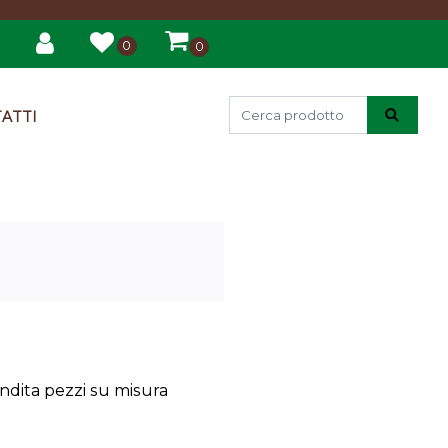
0
0
ATTI
endita pezzi su misura