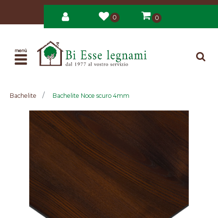
0
0
Open
Bachelite
Bachelite Noce scuro 4mm