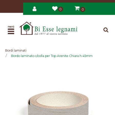
0
0
Open
Bordi laminati
Bordo laminato c/colla per Top Arenite Chiara h.45mm