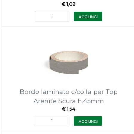
€ 1,09
Quantità
AGGIUNGI
Bordo laminato c/colla per Top
Arenite Scura h.45mm
€ 1,54
Quantità
AGGIUNGI