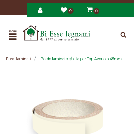
0
0
Open
Bordi laminati
Bordo laminato c/colla per Top Avorio h.45mm