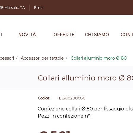
,18 Massafra TA
Email
I
NOVITÀ
OFFERTE
CHI SIAMO
CONT
cessori
Accessori per tettoie
Collari alluminio moro Ø 80
Collari alluminio moro Ø 8
Codice:
TECAI0200080
Confezione collari
Ø
80 per fissaggio pl
Pezzi in confezione n° 1