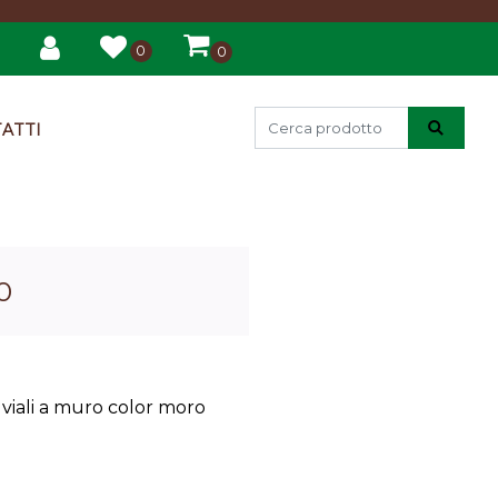
0
0
ATTI
0
uviali a muro color moro