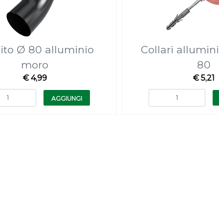
to Ø 80 alluminio
Collari allumi
moro
80
€ 4,99
€ 5,21
Quantità
Quantità
AGGIUNGI