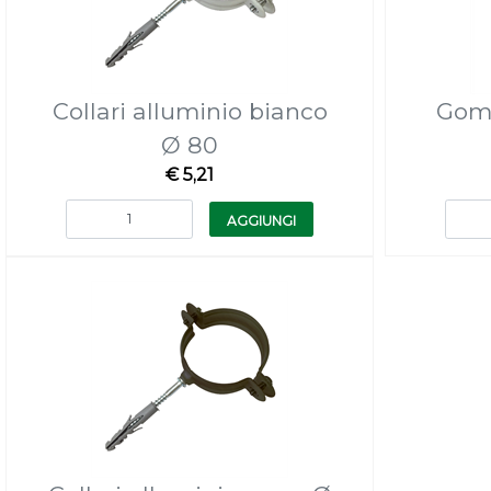
Collari alluminio bianco
Gomi
Ø 80
€ 5,21
Quantità
AGGIUNGI