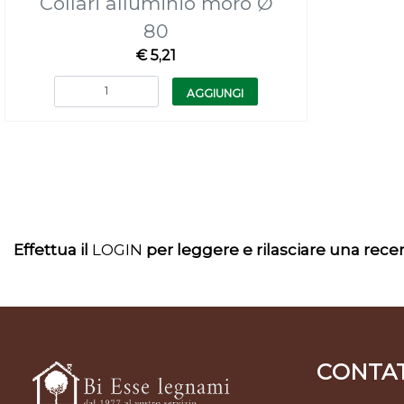
Collari alluminio moro Ø
80
€ 5,21
Quantità
AGGIUNGI
Effettua il
LOGIN
per leggere e rilasciare una rec
CONTAT