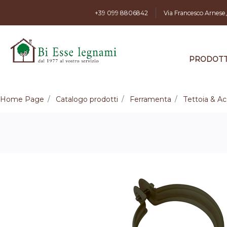
+39 099 8806842
Via Francesco Arnese
PRODOTT
Home Page
Catalogo prodotti
Ferramenta
Tettoia & Ac