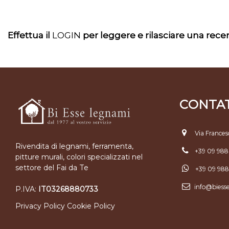
Effettua il
LOGIN
per leggere e rilasciare una rec
CONTAT
Via Frances
Rivendita di legnami, ferramenta,
+39 09 98
pitture murali, colori specializzati nel
settore del Fai da Te
+39 09 98
info@biess
P.IVA:
IT03268880733
Privacy Policy
Cookie Policy