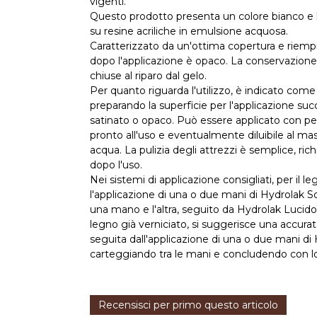
vigenti.
Questo prodotto presenta un colore bianco e 
su resine acriliche in emulsione acquosa.
Caratterizzato da un'ottima copertura e riempi
dopo l'applicazione è opaco. La conservazione
chiuse al riparo dal gelo.
Per quanto riguarda l'utilizzo, è indicato come
preparando la superficie per l'applicazione succ
satinato o opaco. Può essere applicato con penn
pronto all'uso e eventualmente diluibile al m
acqua. La pulizia degli attrezzi è semplice, ri
dopo l'uso.
Nei sistemi di applicazione consigliati, per il l
l'applicazione di una o due mani di Hydrolak 
una mano e l'altra, seguito da Hydrolak Lucido,
legno già verniciato, si suggerisce una accurat
seguita dall'applicazione di una o due mani di
carteggiando tra le mani e concludendo con l
Recensisci per primo questo articolo