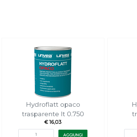
Hydroflatt opaco
H
trasparente lt 0.750
t
€ 16,03
Quantità
AGGIUNGI