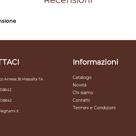
ensione
TACI
Informazioni
Catalogo
co Arnese,18 Massafra TA
Novità
806842
Chi siamo
Contatti
806842
Termini e Condizioni
elegnami.it