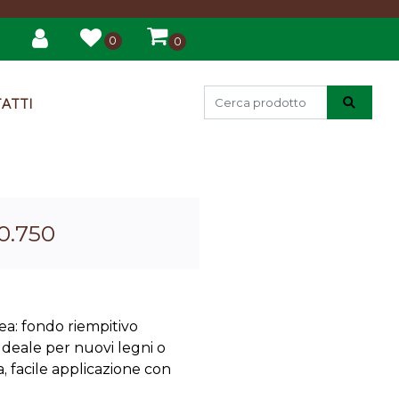
0
0
ATTI
0.750
ea: fondo riempitivo
Ideale per nuovi legni o
a, facile applicazione con