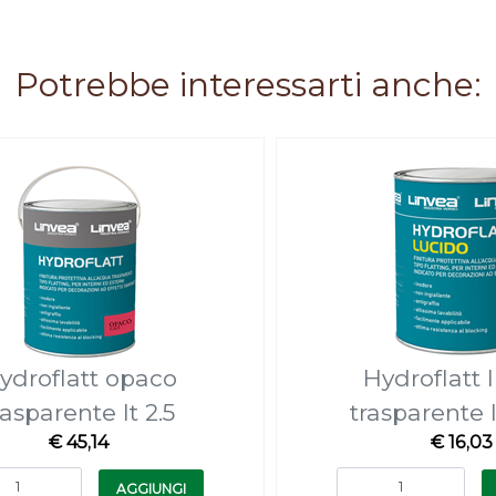
Potrebbe interessarti anche:
ydroflatt opaco
Hydroflatt 
rasparente lt 2.5
trasparente l
€ 45,14
€ 16,03
Quantità
Quantità
AGGIUNGI