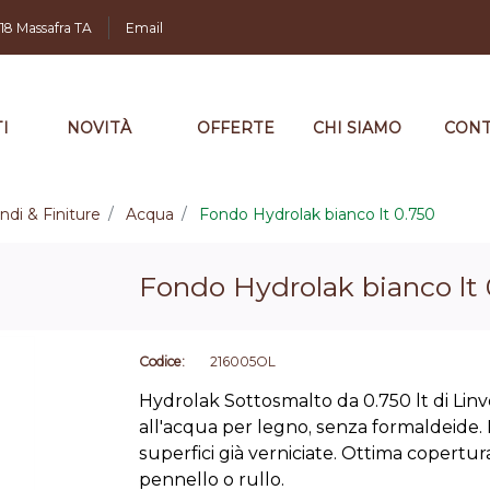
,18 Massafra TA
Email
I
NOVITÀ
OFFERTE
CHI SIAMO
CONT
ndi & Finiture
Acqua
Fondo Hydrolak bianco lt 0.750
Fondo Hydrolak bianco lt 
Codice:
216005OL
Hydrolak Sottosmalto da 0.750 lt di Linv
all'acqua per legno, senza formaldeide. 
superfici già verniciate. Ottima copertur
pennello o rullo.