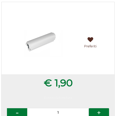
Multiangolo zoccolo cucina h.15 Alluminio
Preferiti
€ 1,90
Prezzo IVA esclusa
Quantità