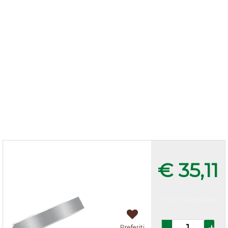
Alzatina Alluminio lucido
€ 35,11
Prezzo IVA esclusa
Quantità
Preferiti