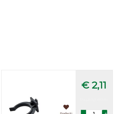
Ganci per zoccolo in pvc
€ 2,11
Prezzo IVA esclusa
Quantità
Preferiti