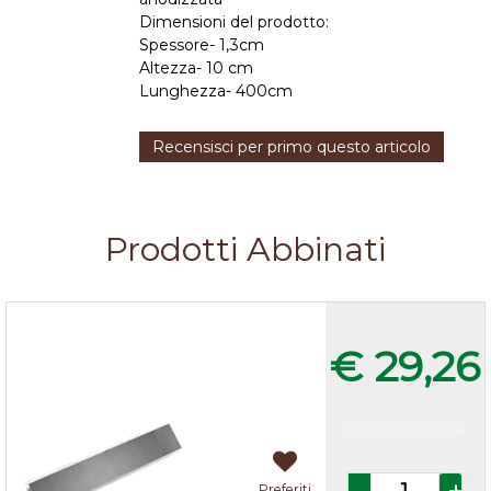
Dimensioni del prodotto:
Spessore- 1,3cm
Altezza- 10 cm
Lunghezza- 400cm
Recensisci per primo questo articolo
Prodotti Abbinati
Alzatina Arenite scura
€ 29,26
Prezzo IVA esclusa
Quantità
Preferiti