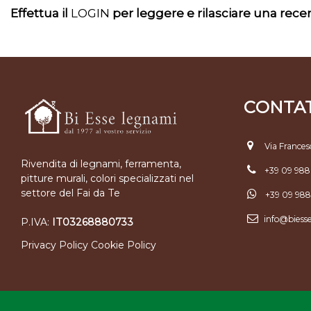
Effettua il
LOGIN
per leggere e rilasciare una rec
CONTAT
Via Frances
Rivendita di legnami, ferramenta,
+39 09 98
pitture murali, colori specializzati nel
settore del Fai da Te
+39 09 98
info@biess
P.IVA:
IT03268880733
Privacy Policy
Cookie Policy