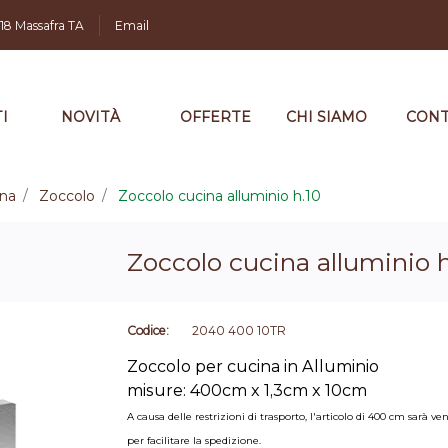
,18 Massafra TA
Email
I
NOVITÀ
OFFERTE
CHI SIAMO
CONT
ina
Zoccolo
Zoccolo cucina alluminio h.10
Zoccolo cucina alluminio h
Codice:
2040 400 10TR
Zoccolo per cucina in Alluminio
misure: 400cm x 1,3cm x 10cm
A causa delle restrizioni di trasporto, l'articolo di 400 cm sar
per facilitare la spedizione.