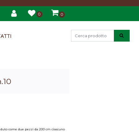
0
0
ATTI
.10
à venduto come due pezzi da 200 cm ciascuno