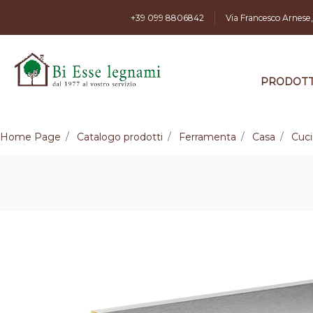
+39 099 8806842
Via Francesco Arnese
PRODOTT
Home Page
Catalogo prodotti
Ferramenta
Casa
Cuc