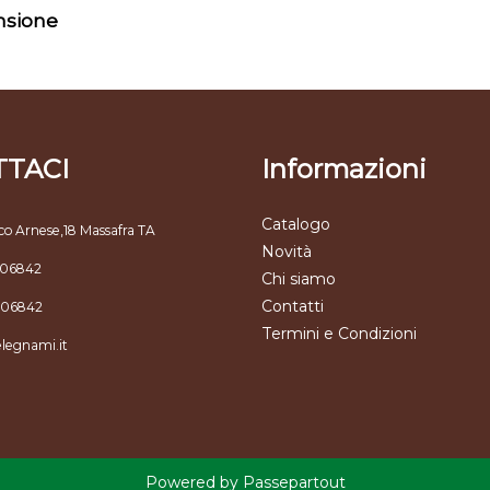
ensione
TACI
Informazioni
Catalogo
co Arnese,18 Massafra TA
Novità
806842
Chi siamo
Contatti
806842
Termini e Condizioni
elegnami.it
Powered by
Passepartout