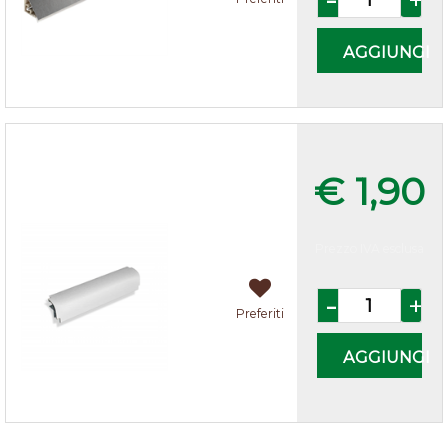
AGGIUNGI
Multiangolo zoccolo cucina h.15
Alluminio
€ 1,90
Prezzo IVA esclusa
Quantità
Preferiti
AGGIUNGI