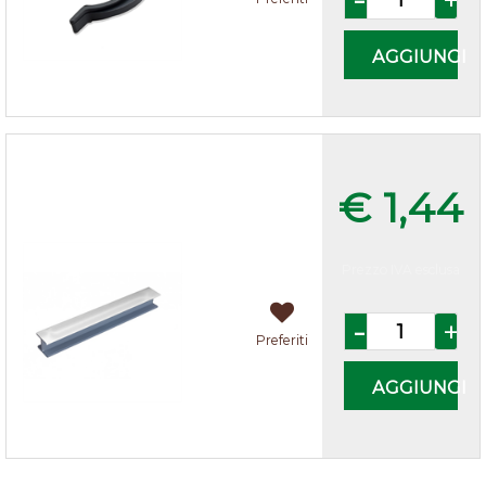
AGGIUNGI
Giunzioni H per zoccoli cucina
Alluminio
€ 1,44
Prezzo IVA esclusa
Quantità
Preferiti
AGGIUNGI