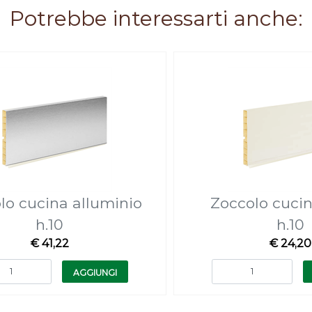
Potrebbe interessarti anche:
lo cucina alluminio
Zoccolo cucin
h.10
h.10
€ 41,22
€ 24,20
Quantità
Quantità
AGGIUNGI