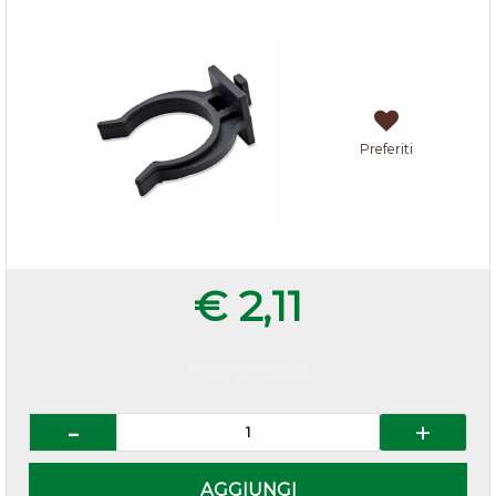
Preferiti
€ 2,11
Prezzo IVA esclusa
Quantità
AGGIUNGI