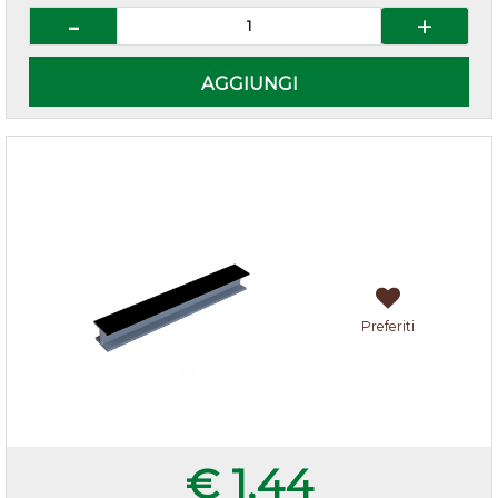
Quantità
AGGIUNGI
Giunzioni H per zoccoli cucina Nero
Preferiti
€ 1,44