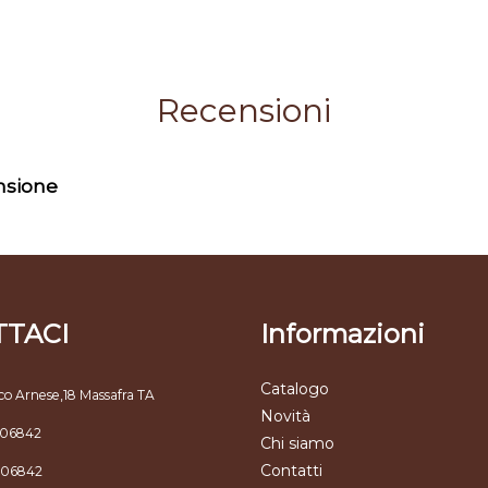
Recensioni
ensione
TACI
Informazioni
Catalogo
co Arnese,18 Massafra TA
Novità
806842
Chi siamo
Contatti
806842