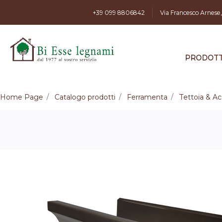
+39 099 8806842
Via Francesco Arnese
PRODOTT
Home Page
Catalogo prodotti
Ferramenta
Tettoia & Ac