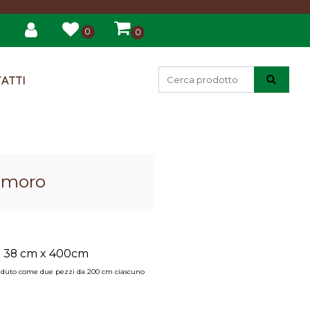
0
0
ATTI
i moro
po 38 cm x 400cm
à venduto come due pezzi da 200 cm ciascuno