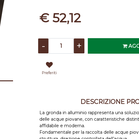
€ 52,12
Quantità
AGG
Preferiti
DESCRIZIONE PR
La gronda in alluminio rappresenta una soluzi
delle acque piovane, con caratteristiche disti
affidabile e moderna.
Fondamentale per la raccolta delle acque piova
struttura, direzione controllata dell’acqua.