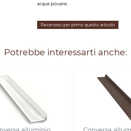
acque piovane.
Recensisci per primo questo articolo
Potrebbe interessarti anche:
nversa alluminio
Conversa allum