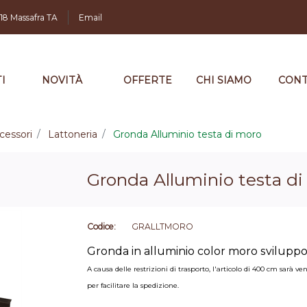
,18 Massafra TA
Email
I
NOVITÀ
OFFERTE
CHI SIAMO
CONT
cessori
Lattoneria
Gronda Alluminio testa di moro
Gronda Alluminio testa d
Codice:
GRALLTMORO
Gronda in alluminio color moro svilup
A causa delle restrizioni di trasporto, l'articolo di 400 cm sar
per facilitare la spedizione.