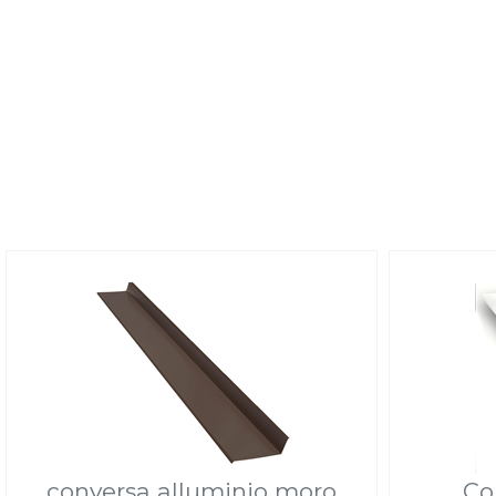
conversa alluminio moro
Co