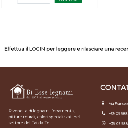
Effettua il
LOGIN
per leggere e rilasciare una rec
CONTAT
Via Frances
Rivendita di legnami, ferramenta,
+39 09 98
pitture murali, colori specializzati nel
settore del Fai da Te
+39 09 98