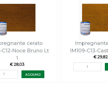
pregnante cerato
Impregnante
-C12-Noce Bruno Lt
IM109-C13-Cast
€ 29,82
1
€ 28,03
Quantità
Quantità
AGGIUNGI