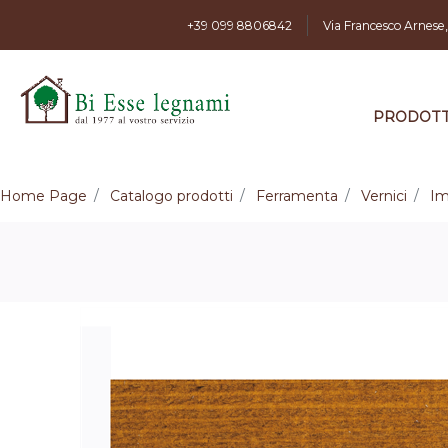
+39 099 8806842
Via Francesco Arnese
PRODOTT
Home Page
Catalogo prodotti
Ferramenta
Vernici
Im