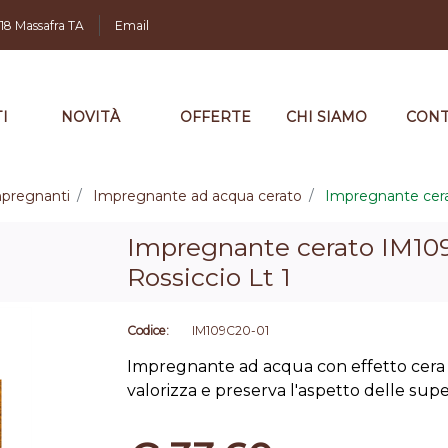
,18 Massafra TA
Email
I
NOVITÀ
OFFERTE
CHI SIAMO
CONT
pregnanti
Impregnante ad acqua cerato
Impregnante cera
Impregnante cerato IM10
Rossiccio Lt 1
Codice:
IM109C20-01
Impregnante ad acqua con effetto cera c
valorizza e preserva l'aspetto delle super