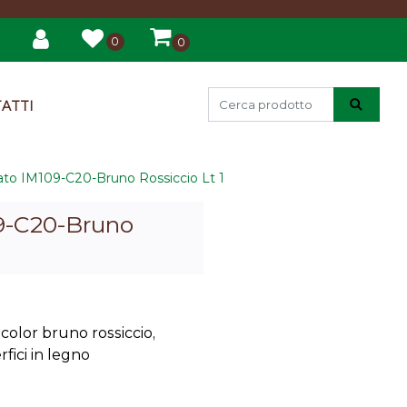
0
0
ATTI
to IM109-C20-Bruno Rossiccio Lt 1
9-C20-Bruno
olor bruno rossiccio,
fici in legno