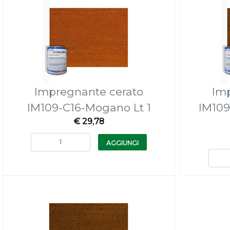
Impregnante cerato
Im
IM109-C16-Mogano Lt 1
IM109
€ 29,78
Quantità
AGGIUNGI