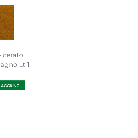
 cerato
agno Lt 1
AGGIUNGI