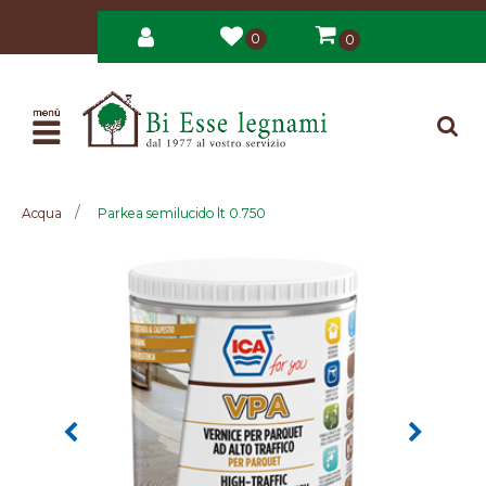
0
0
Open
Acqua
Parkea semilucido lt 0.750