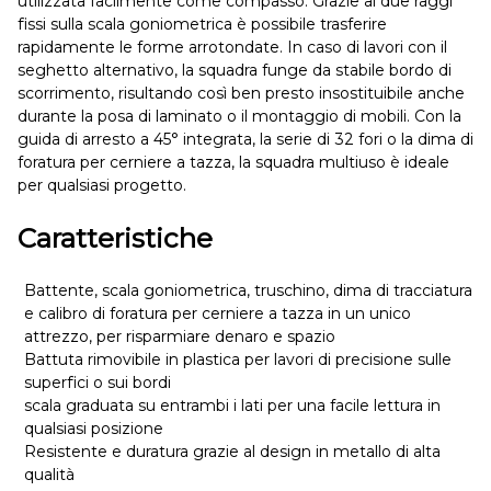
utilizzata facilmente come compasso. Grazie ai due raggi
fissi sulla scala goniometrica è possibile trasferire
rapidamente le forme arrotondate. In caso di lavori con il
seghetto alternativo, la squadra funge da stabile bordo di
scorrimento, risultando così ben presto insostituibile anche
durante la posa di laminato o il montaggio di mobili. Con la
guida di arresto a 45° integrata, la serie di 32 fori o la dima di
foratura per cerniere a tazza, la squadra multiuso è ideale
per qualsiasi progetto.
Caratteristiche
Battente, scala goniometrica, truschino, dima di tracciatura
e calibro di foratura per cerniere a tazza in un unico
attrezzo, per risparmiare denaro e spazio
Battuta rimovibile in plastica per lavori di precisione sulle
superfici o sui bordi
scala graduata su entrambi i lati per una facile lettura in
qualsiasi posizione
Resistente e duratura grazie al design in metallo di alta
qualità