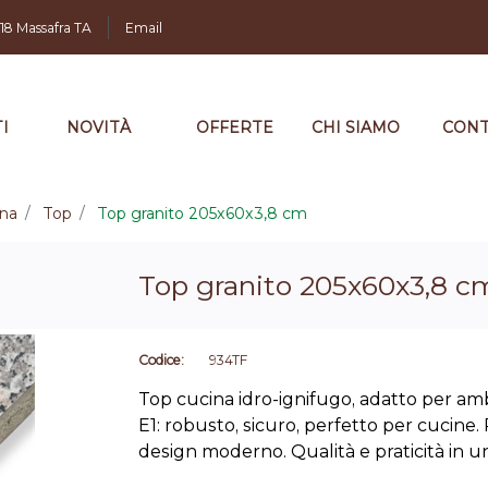
,18 Massafra TA
Email
I
NOVITÀ
OFFERTE
CHI SIAMO
CONT
ina
Top
Top granito 205x60x3,8 cm
Top granito 205x60x3,8 c
Codice:
934TF
Top cucina idro-ignifugo, adatto per amb
E1: robusto, sicuro, perfetto per cucine.
design moderno. Qualità e praticità in u