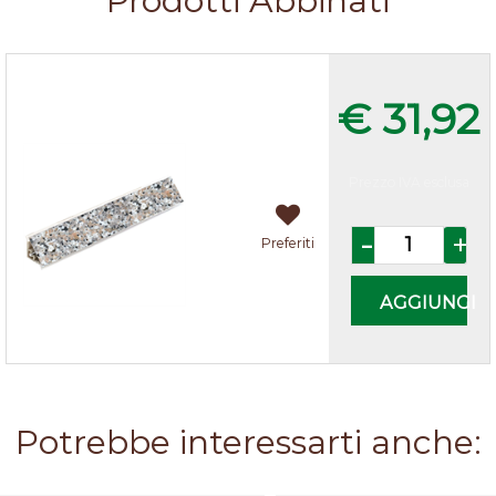
Prodotti Abbinati
Alzatina Granito
€ 31,92
Prezzo IVA esclusa
Quantità
Preferiti
AGGIUNGI
Potrebbe interessarti anche: