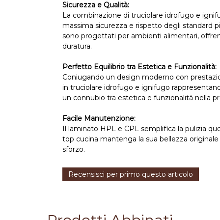
Sicurezza e Qualità:
La combinazione di truciolare idrofugo e ignifu
massima sicurezza e rispetto degli standard pi
sono progettati per ambienti alimentari, offre
duratura.
Perfetto Equilibrio tra Estetica e Funzionalità:
Coniugando un design moderno con prestazioni 
in truciolare idrofugo e ignifugo rappresentano
un connubio tra estetica e funzionalità nella pr
Facile Manutenzione:
Il laminato HPL e CPL semplifica la pulizia quo
top cucina mantenga la sua bellezza origina
sforzo.
Recensisci per primo questo articolo