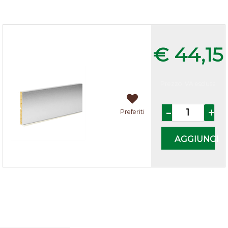
Zoccolo cucina Alluminio h.12
€ 44,15
Prezzo IVA esclusa
Quantità
Preferiti
AGGIUNGI