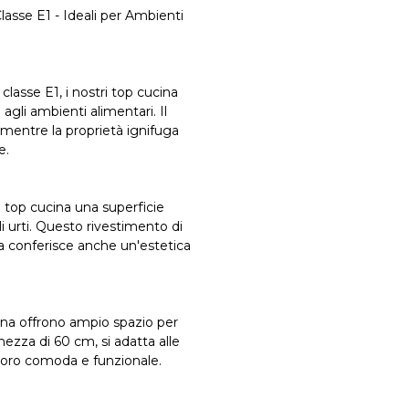
lasse E1 - Ideali per Ambienti
classe E1, i nostri top cucina
agli ambienti alimentari. Il
, mentre la proprietà ignifuga
e.
l top cucina una superficie
gli urti. Questo rivestimento di
ma conferisce anche un'estetica
ina offrono ampio spazio per
rghezza di 60 cm, si adatta alle
voro comoda e funzionale.