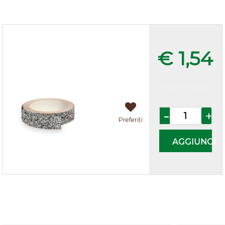
Bordo laminato c/colla per Top
Granito h.45mm
€ 1,54
Prezzo IVA esclusa
Quantità
Preferiti
AGGIUNGI