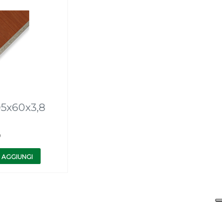
05x60x3,8
0
AGGIUNGI