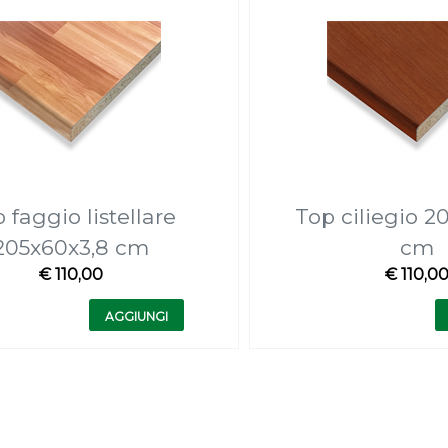
 faggio listellare
Top ciliegio 2
205x60x3,8 cm
cm
€ 110,00
€ 110,0
Quantità
Quantità
AGGIUNGI