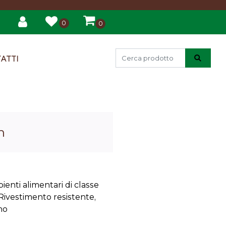
0
0
ATTI
m
ienti alimentari di classe
 Rivestimento resistente,
no