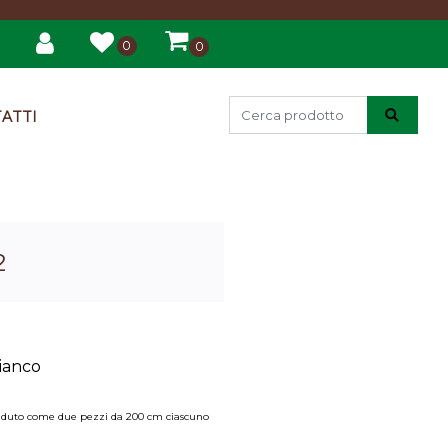
0
0
ATTI
2
Bianco
à venduto come due pezzi da 200 cm ciascuno