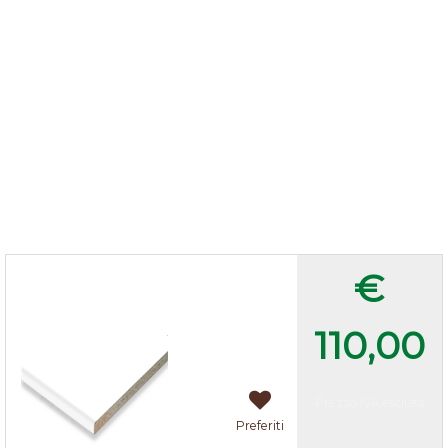
Top bianco 205x60x3,8 cm
€
110,00
Prezzo IVA esclusa
Preferiti