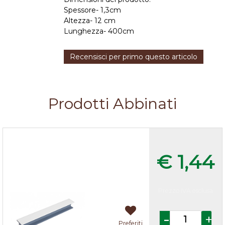
Spessore- 1,3cm
Altezza- 12 cm
Lunghezza- 400cm
Recensisci per primo questo articolo
Prodotti Abbinati
Giunzioni H per zoccoli cucina
Bianco
€ 1,44
Prezzo IVA esclusa
Quantità
Preferiti