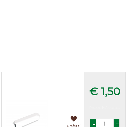
Multiangolo zoccolo cucina h.15
Bianco
€ 1,50
Prezzo IVA esclusa
Quantità
Preferiti