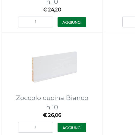
h.10
€ 24,20
Quantità
AGGIUNGI
Zoccolo cucina Bianco
h.10
€ 26,06
Quantità
AGGIUNGI