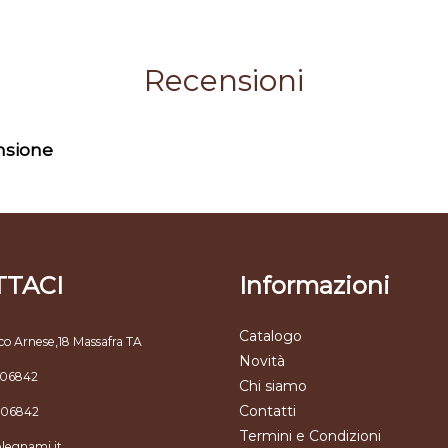
Recensioni
ensione
TACI
Informazioni
Catalogo
co Arnese,18 Massafra TA
Novità
806842
Chi siamo
Contatti
806842
Termini e Condizioni
elegnami.it