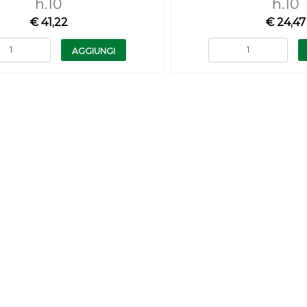
h.10
h.10
€ 41,22
€ 24,47
Quantità
Quantità
AGGIUNGI