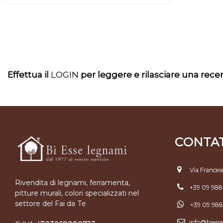
Effettua il
LOGIN
per leggere e rilasciare una rec
CONTAT
Via Frances
Rivendita di legnami, ferramenta,
+39 09 98
pitture murali, colori specializzati nel
settore del Fai da Te
+39 09 98
info@biess