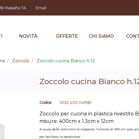
,18 Massafra TA
Email
I
NOVITÀ
OFFERTE
CHI SIAMO
CONT
ina
Zoccolo
Zoccolo cucina Bianco h.12
Zoccolo cucina Bianco h.1
Codice:
2032 400 0419BI
Zoccolo per cucina in plastica rivestito 
misure: 400cm x 1,3cm x 12cm
A causa delle restrizioni di trasporto, l'articolo di 400 cm sar
per facilitare la spedizione.