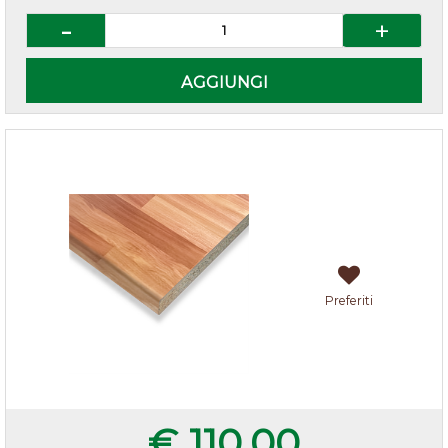
Quantità
AGGIUNGI
Top faggio listellare 205x60x3,8 cm
Preferiti
€ 110,00