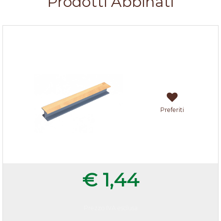
Prodotti Abbinati
Giunzioni H per zoccoli cucina Faggio listellare
Preferiti
€ 1,44
Prezzo IVA esclusa