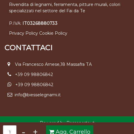
Rivendita di legnami, ferramenta, pitture murali, colori
specializzati nel settore del Fai da Te
P.IVA:
IT03268880733
Privacy Policy
Cookie Policy
CONTATTACI
Via Francesco Arnese,18 Massafra TA
+39 09 98806842
+39 09 98806842
info@biesselegnami.it
Powered by
Passepartout
Quantità
Agg. Carrello