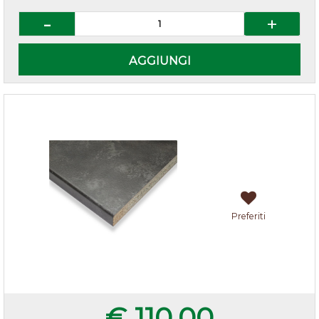
Quantità
AGGIUNGI
Top vulcano 205x60x3,8 cm
Preferiti
€ 110,00