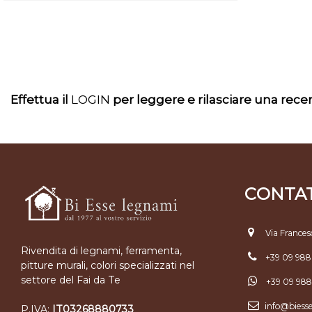
Effettua il
LOGIN
per leggere e rilasciare una rec
CONTAT
Via Frances
Rivendita di legnami, ferramenta,
+39 09 98
pitture murali, colori specializzati nel
settore del Fai da Te
+39 09 98
info@biess
P.IVA:
IT03268880733