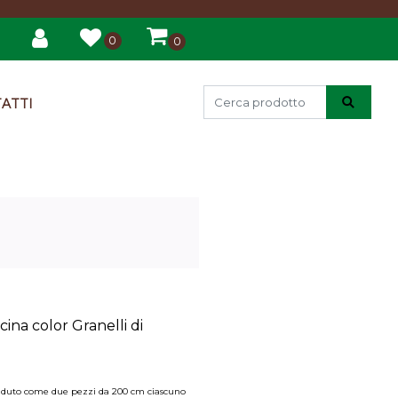
0
0
ATTI
cina color Granelli di
à venduto come due pezzi da 200 cm ciascuno