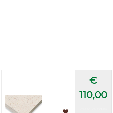
Top granelli di sabbia
€
205x60x3,8 cm
110,00
Prezzo IVA esclusa