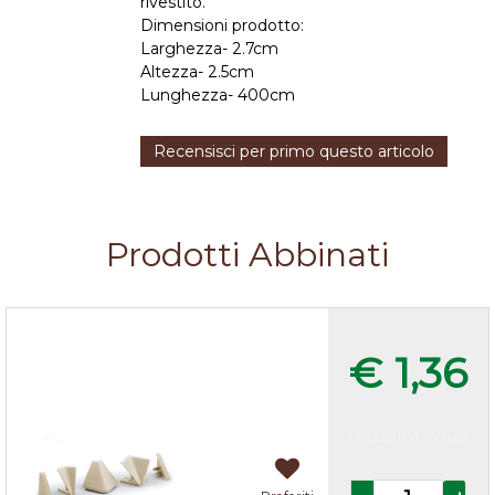
rivestito.
Dimensioni prodotto:
Larghezza- 2.7cm
Altezza- 2.5cm
Lunghezza- 400cm
Recensisci per primo questo articolo
Prodotti Abbinati
Accessori alzatina Avorio
€ 1,36
Prezzo IVA esclusa
Quantità