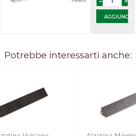
Preferiti
AGGIUNGI
Potrebbe interessarti anche:
lzatina Vulcano
Alzatina Marm