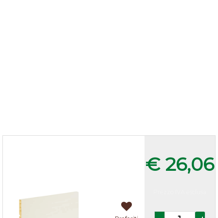
Zoccolo cucina Avorio h.12
€ 26,06
Prezzo IVA esclusa
Quantità