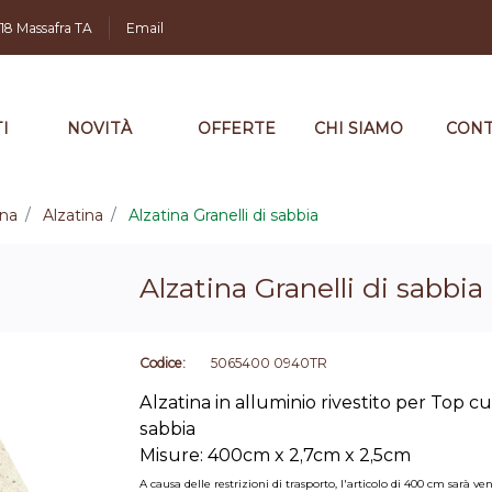
,18 Massafra TA
Email
I
NOVITÀ
OFFERTE
CHI SIAMO
CONT
ina
Alzatina
Alzatina Granelli di sabbia
Alzatina Granelli di sabbia
Codice:
5065400 0940TR
Alzatina in alluminio rivestito per Top cu
sabbia
Misure: 400cm x 2,7cm x 2,5cm
A causa delle restrizioni di trasporto, l'articolo di 400 cm sar