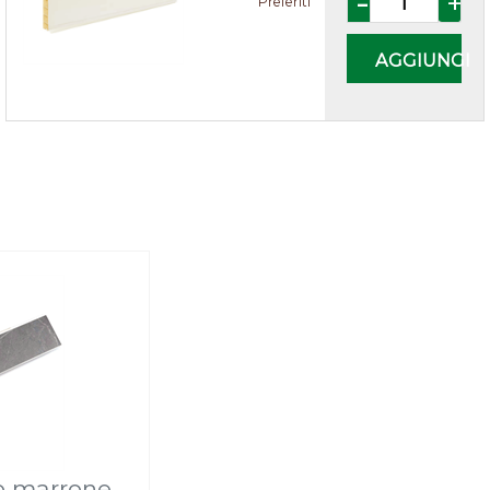
Preferiti
AGGIUNGI
o marrone