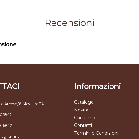
Recensioni
ensione
TACI
Informazioni
Catalogo
co Arnese,18 Massafra TA
Novità
806842
Chi siamo
Contatti
806842
Termini e Condizioni
elegnami.it