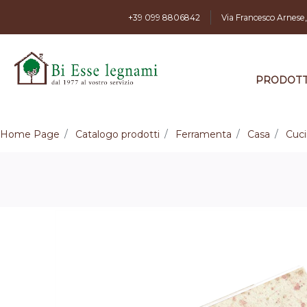
+39 099 8806842
Via Francesco Arnese
PRODOTT
Home Page
Catalogo prodotti
Ferramenta
Casa
Cuc