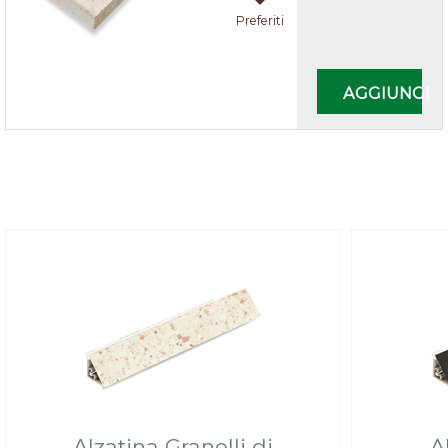
Preferiti
Quantità
AGGIUNGI
Alzatina Granelli di
A