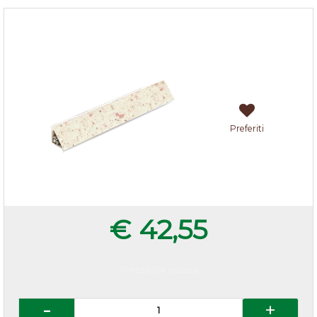
Alzatina Granelli di sabbia
Preferiti
€ 42,55
Prezzo IVA esclusa
Quantità