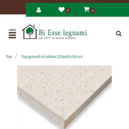
0
0
Open
Top
Top granelli di sabbia 205x60x3,8 cm