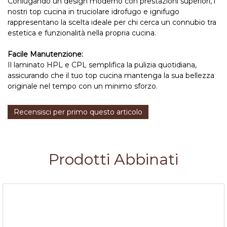
Coniugando un design moderno con prestazioni superiori, i
nostri top cucina in truciolare idrofugo e ignifugo
rappresentano la scelta ideale per chi cerca un connubio tra
estetica e funzionalità nella propria cucina.
Facile Manutenzione:
Il laminato HPL e CPL semplifica la pulizia quotidiana,
assicurando che il tuo top cucina mantenga la sua bellezza
originale nel tempo con un minimo sforzo.
Recensisci per primo questo articolo
Prodotti Abbinati
Bordo laminato c/colla per Top Granelli di Sabbia
h.45mm