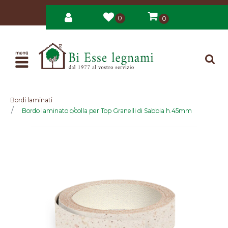
0
0
Open
Bordi laminati
Bordo laminato c/colla per Top Granelli di Sabbia h.45mm